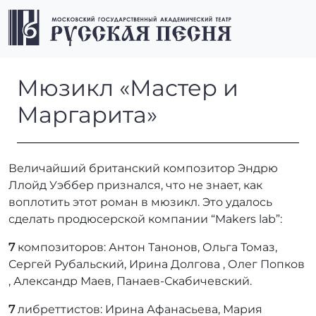
Перейти к содержимому
Перейти к футеру
Men
Мюзикл «Мастер и Маргари
Мюзикл «Мастер и
Маргарита»
Величайший британский композитор Эндрю
Ллойд Уэббер признался, что не знает, как
воплотить этот роман в мюзикл. Это удалось
сделать продюсерской компании “Makers lab”:
7
композиторов: Антон Танонов, Ольга Томаз,
Сергей Рубальский, Ирина Долгова , Олег Попков
, Александр Маев, Панаев-Скабичевский.
7
либреттистов: Ирина Афанасьева, Мария