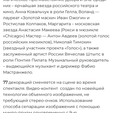
них – ярчайшая звезда российского театра и
кино, Анна Ковальчук в роли Гелла, Воланд —
лауреат «Золотой маски» Иван Ожогин и
Ростислав Колпаков, Маргарита – московская
звезда Анастасия Макеева (Рокси в мюзикле
«Chicago») Мастер — Антон Авдеев (золотой голос
российских мюзиклов), Николай Тимохин
(звездный участник проекта «Голос»), а также
заслуженный артист России Вячеслав Штыпс в
роли Понтия Пилата. Музыкальный руководитель
– выдающийся музыкант и дирижер Фабио
Мастранжело.
77
декораций сменяется на сцене во время
спектакля. Видео-контент создан по новейшей
технологии объемного изображения, не
требующей стерео-очков. Использование
способа сепарации изображения с помощью
микро-призм одновременно с 9-ю