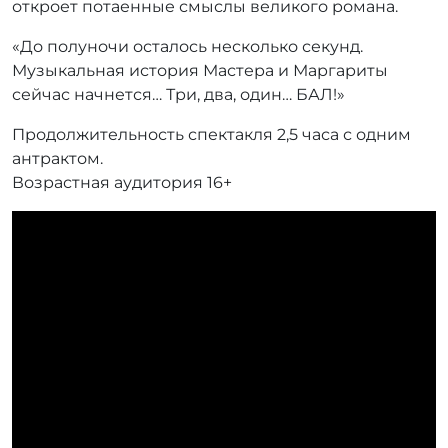
откроет потаенные смыслы великого романа.
«До полуночи осталось несколько секунд.
Музыкальная история Мастера и Маргариты
сейчас начнется… Три, два, один… БАЛ!»
Продолжительность спектакля 2,5 часа с одним
антрактом.
Возрастная аудитория 16+