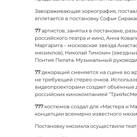
Завораживающая хореография, поста
вплетается в постановку Софьи Сирака
77
артистов, занятых в постановке, ра
российского театра и кино, Анна Ковал
Маргарита – московская звезда Анаста
мюзиклов), Николай Тимохин (звездный
Понтия Пилата. Музыкальный руковод
77
декораций сменяется на сцене во в
не требующей стерео-очков. Использ
видеопроекторами создает объёмные 
российских кинокомпанией “ТриИксМе
777
костюмов создал для «Мастера и М
концепции всемирно известного мюзик
Постановку мюзикла осуществили теа