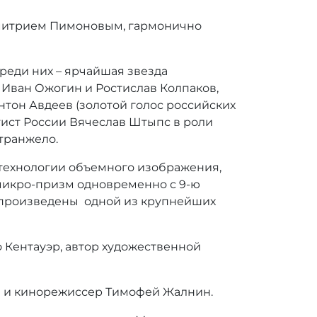
митрием Пимоновым, гармонично
Среди них – ярчайшая звезда
» Иван Ожогин и Ростислав Колпаков,
нтон Авдеев (золотой голос российских
ртист России Вячеслав Штыпс в роли
транжело.
 технологии объемного изображения,
микро-призм одновременно с 9-ю
 произведены одной из крупнейших
 Кентауэр, автор художественной
в и кинорежиссер Тимофей Жалнин.