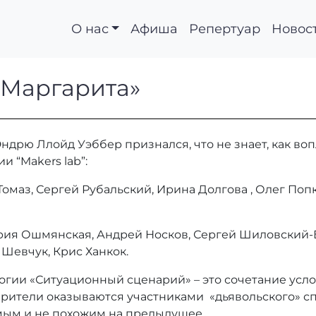
О нас
Афиша
Репертуар
Новос
р и Маргарита»
 Маргарита»
рю Ллойд Уэббер признался, что не знает, как вопл
 “Makers lab”:
омаз, Сергей Рубальский, Ирина Долгова , Олег Попк
рия Ошмянская, Андрей Носков, Сергей Шиловский-
 Шевчук, Крис Ханкок.
огии «Ситуационный сценарий» – это сочетание усло
Зрители оказываются участниками «дьявольского» с
мым и не похожим на предыдущее.