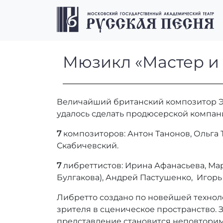
Перейти к содержимому
Перейти к футеру
Мюзикл «Масте
Мюзикл «Мастер и
Величайший британский композитор Энд
удалось сделать продюсерской компании
7
композиторов: Антон Танонов, Ольга Т
Скабичевский.
7
либреттистов: Ирина Афанасьева, Ма
Булгакова), Андрей Пастушенко, Игорь
Либретто создано по новейшей технол
зрителя в сценическое пространство. 
представление становится неповтори