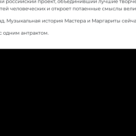
ный российский проект, объединивший лучшие творч
тей человеческих и откроет потаенные смыслы вели
нд. Музыкальная история Мастера и Маргариты сейчас
с одним антрактом.