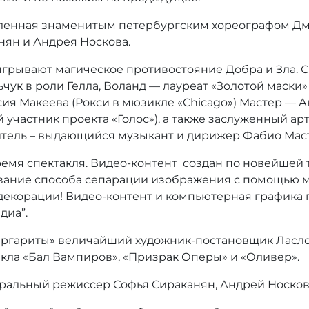
вленная знаменитым петербургским хореографом Д
нян и Андрея Носкова.
зыгрывают магическое противостояние Добра и Зла. 
ьчук в роли Гелла, Воланд — лауреат «Золотой маски
сия Макеева (Рокси в мюзикле «Chicago») Мастер — А
 участник проекта «Голос»), а также заслуженный а
итель – выдающийся музыкант и дирижер Фабио Мас
ремя спектакля. Видео-контент создан по новейшей
ование способа сепарации изображения с помощью 
декорации! Видео-контент и компьютерная графика
диа”.
аргариты» величайший художник-постановщик Ласло
ла «Бал Вампиров», «Призрак Оперы» и «Оливер».
тральный режиссер Софья Сираканян, Андрей Носко