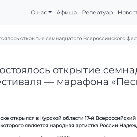
О нас
Афиша
Репертуар
Новос
тоялось открытие семнадцатого Всероссийского фе
е состоялось открыт
остоялось открытие семна
естиваля — марафона «Пес
ке открылся в Курской области 17-й Всероссийский
которого является народная артистка России Надеж