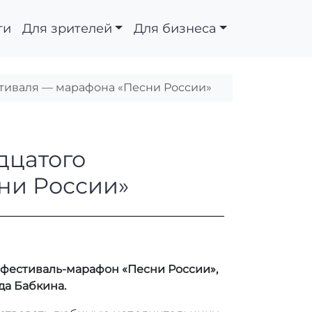
ти
Для зрителей
Для бизнеса
стиваля — марафона «Песни России»
ие семнадцатого Все
дцатого
ни России»
 фестиваль-марафон «Песни России»,
да Бабкина.