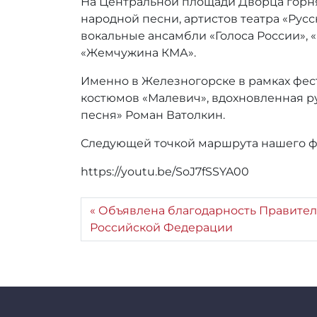
На Центральной площади Дворца горня
:
r
народной песни, артистов театра «Рус
r
вокальные ансамбли «Голоса России», 
_
«Жемчужина КМА».
a
d
Именно в Железногорске в рамках фес
m
костюмов «Малевич», вдохновленная ру
i
песня» Роман Ватолкин.
n
Следующей точкой маршрута нашего фе
https://youtu.be/SoJ7fSSYA00
Объявлена благодарность Правител
Российской Федерации