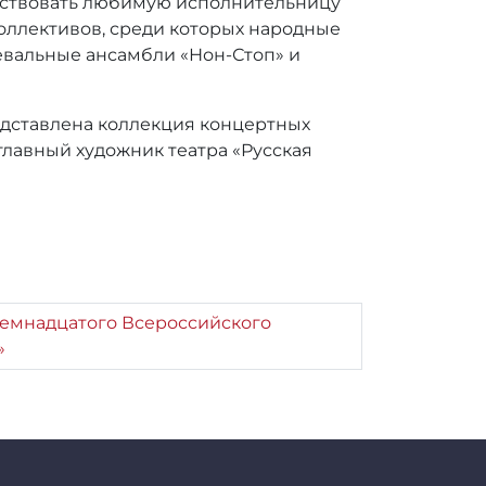
тствовать любимую исполнительницу
коллективов, среди которых народные
цевальные ансамбли «Нон-Стоп» и
дставлена коллекция концертных
главный художник театра «Русская
семнадцатого Всероссийского