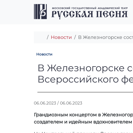
Перейти к содержимому
Перейти к футеру
Главная
Новости
В Железногорске сос
Новости
В Железногорск
В Железногорске с
Всероссийского ф
А
06.06.2023
/
06.06.2023
в
Грандиозным концертом в Железногорс
т
о
создателем и идейным вдохновителем 
р