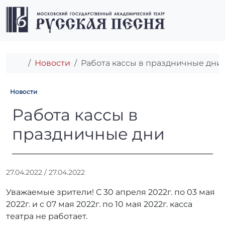
Перейти к содержимому
Перейти к футеру
Men
Главная
Новости
Работа кассы в праздничные дни
Новости
Работа кассы в праздничны
Работа кассы в
праздничные дни
А
27.04.2022
/
27.04.2022
в
Уважаемые зрители! С 30 апреля 2022г. по 03 мая
т
о
2022г. и с 07 мая 2022г. по 10 мая 2022г. касса
р
театра не работает.
: