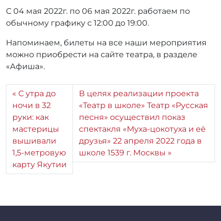
r
С 04 мая 2022г. по 06 мая 2022г. работаем по
r
обычному графику с 12:00 до 19:00.
_
a
Напоминаем, билеты на все наши мероприятия
d
можно приобрести на сайте театра, в разделе
m
«Афиша».
i
n
С утра до
В целях реализации проекта
ночи в 32
«Театр в школе» Театр «Русская
руки: как
песня» осуществил показ
мастерицы
спектакля «Муха-цокотуха и её
вышивали
друзья» 22 апреля 2022 года в
1,5-метровую
школе 1539 г. Москвы
карту Якутии