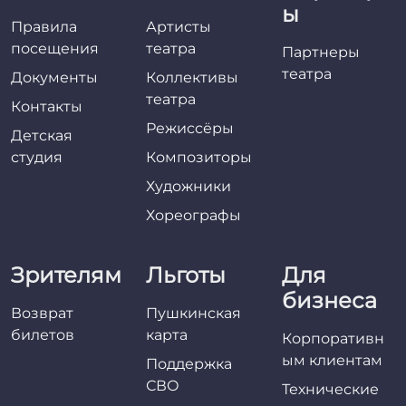
ы
Правила
Артисты
посещения
театра
Партнеры
театра
Документы
Коллективы
театра
Контакты
Режиссёры
Детская
студия
Композиторы
Художники
Хореографы
Зрителям
Льготы
Для
бизнеса
Возврат
Пушкинская
билетов
карта
Корпоративн
ым клиентам
Поддержка
СВО
Технические