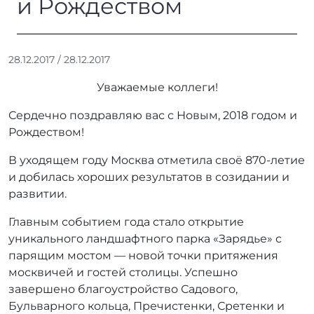
и Рождеством
А
28.12.2017
/
28.12.2017
в
Уважаемые коллеги!
т
о
Сердечно поздравляю вас с Новым, 2018 годом и
р
Рождеством!
:
r
В уходящем году Москва отметила своё 870-летие
r
_
и добилась хороших результатов в созидании и
a
развитии.
d
m
Главным событием года стало открытие
i
уникального ландшафтного парка «Зарядье» с
n
парящим мостом — новой точки притяжения
москвичей и гостей столицы. Успешно
завершено благоустройство Садового,
Бульварного кольца, Пречистенки, Сретенки и