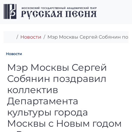
Перейти к содержимому
Перейти к футеру
Men
Главная
Новости
Мэр Москвы Сергей Собянин позд
Новости
Мэр Москвы Сергей Собянин
Мэр Москвы Сергей
Собянин поздравил
коллектив
Департамента
культуры города
Москвы с Новым годом