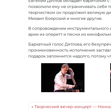
Евгений Дятлов обладает баритоном с 
:
r
позволили ему не ограничивать себя т
r
творчеством он продолжил великую ди
_
Михаил Боярский и многие другие.
a
d
В сопровождении инструментального а
m
арии из оперетт и песни из кинофильм
i
n
Бархатный голос Дятлова, его безупре
проникновенность исполнения заставля
подарок запомнится надолго, потому ч
Творческий вечер-концерт — Нонн