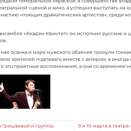
редкой тембральной окраской, в совершенстве владе
еатральной сценой и кино, а успешно выступать на 
настию «поющих драматических артистов», среди ко
нсамбля «Акадэм-Квинтет» он исполнил русские и ц
ов.
чная осанка и море мужского обаяния тронули тонки
ли зрителей подпевать вместе с актером, а иногда п
то это приятные воспоминания, а они со временем н
ы Гришаевой и группы
9 и 10 марта в театр