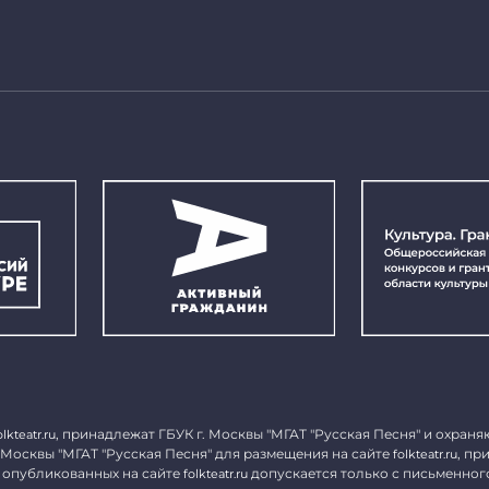
, принадлежат ГБУК г. Москвы "МГАТ "Русская Песня" и охраня
olkteatr.ru
 Москвы "МГАТ "Русская Песня" для размещения на сайте
, пр
folkteatr.ru
 опубликованных на сайте
допускается только с письменног
folkteatr.ru