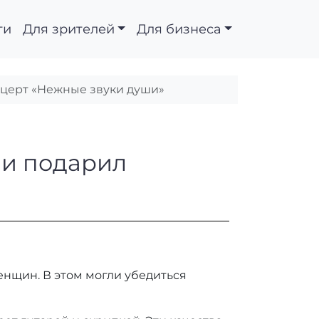
ти
Для зрителей
Для бизнеса
нцерт «Нежные звуки души»
 8 марта и подарил 
 и подарил
женщин. В этом могли убедиться