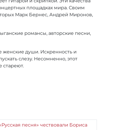
ет гитарой и скрипкой. Эти качества
концертных площадках мира. Своим
торых Марк Бернес, Андрей Миронов,
ыганские романсы, авторские песни,
е женские души. Искренность и
ускать слезу. Несомненно, этот
е стареют.
е «Русская песня» чествовали Бориса