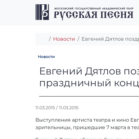
Перейти к содержимому
Перейти к футеру
Главная
Новости
Евгений Дятлов позд
Новости
Евгений Дятлов
Евгений Дятлов по
праздничный конц
А
11.03.2015
/
11.03.2015
в
Выступления артиста театра и кино Евг
т
о
зрительницы, пришедшие 7 марта в теа
р