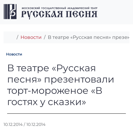
Перейти к содержимому
Перейти к футеру
Men
Главная
Новости
В театре «Русская песня» презент
Новости
В театре «Русская песня» пр
В театре «Русская
песня» презентовали
торт-мороженое «В
гостях у сказки»
А
10.12.2014
/
10.12.2014
в