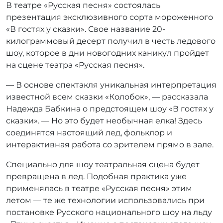
В театре «Русская песня» состоялась
т
о
презентация эксклюзивного сорта мороженного
р
«В гостях у сказки». Свое название 20-
:
килограммовый десерт получил в честь ледового
r
шоу, которое в дни новогодних каникул пройдет
r
на сцене театра «Русская песня».
_
a
— В основе спектакля уникальная интерпретация
d
известной всем сказки «Колобок», — рассказала
m
Надежда Бабкина о предстоящем шоу «В гостях у
i
сказки». — Но это будет необычная елка! Здесь
n
соединятся настоящий лед, фольклор и
интерактивная работа со зрителем прямо в зале.
Специально для шоу театральная сцена будет
превращена в лед. Подобная практика уже
применялась в театре «Русская песня» этим
летом — те же технологии использовались при
постановке Русского национального шоу на льду