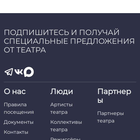
a
d
m
i
n
ПОДПИШИТЕСЬ И ПОЛУЧАЙ
СПЕЦИАЛЬНЫЕ ПРЕДЛОЖЕНИЯ
ОТ ТЕАТРА
О нас
Люди
Партнер
ы
Правила
Артисты
посещения
театра
Партнеры
театра
Документы
Коллективы
театра
Контакты
Режиссёры