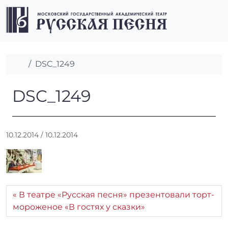
Перейти к содержимому
Перейти к футеру
Men
Главная
DSC_1249
DSC_1249
DSC_1249
А
10.12.2014
/
10.12.2014
в
т
о
р
:
В театре «Русская песня» презентовали торт-
r
мороженое «В гостях у сказки»
r
_