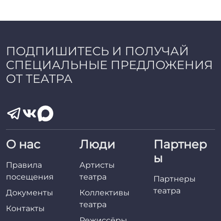
a
d
m
i
n
ПОДПИШИТЕСЬ И ПОЛУЧАЙ
СПЕЦИАЛЬНЫЕ ПРЕДЛОЖЕНИЯ
ОТ ТЕАТРА
О нас
Люди
Партнер
ы
Правила
Артисты
посещения
театра
Партнеры
театра
Документы
Коллективы
театра
Контакты
Режиссёры