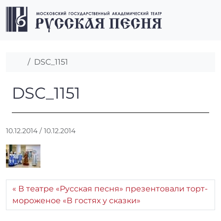
Перейти к содержимому
Перейти к футеру
Men
Главная
DSC_1151
DSC_1151
DSC_1151
А
10.12.2014
/
10.12.2014
в
т
о
р
:
В театре «Русская песня» презентовали торт-
r
мороженое «В гостях у сказки»
r
_