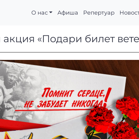
О нас
Афиша
Репертуар
Новос
ная акция «Подари би
 акция «Подари билет вете