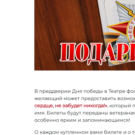
В преддверии Дня победы в Театре фол
желающий может предоставить возмож
сердце, не забудет никогда!»
, который 
имя. Билеты будут переданы ветеранам
особенно ярким и запоминающимся!
О каждом купленном вами билете и о то