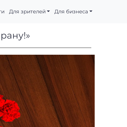
ти
Для зрителей
Для бизнеса
лет ветерану!»
рану!»