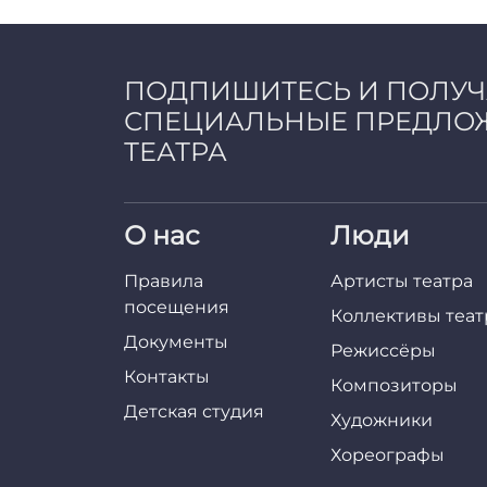
a
d
m
i
ПОДПИШИТЕСЬ И ПОЛУ
n
СПЕЦИАЛЬНЫЕ ПРЕДЛО
ТЕАТРА
О нас
Люди
Правила
Артисты театра
посещения
Коллективы теат
Документы
Режиссёры
Контакты
Композиторы
Детская студия
Художники
Хореографы