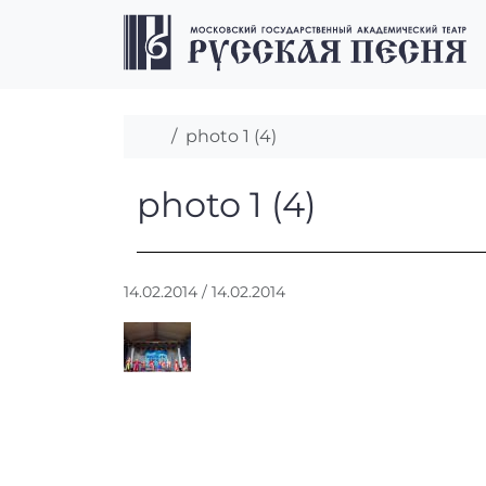
Перейти к содержимому
Перейти к футеру
Главная
photo 1 (4)
photo 1 (4)
photo 1 (4)
А
14.02.2014
/
14.02.2014
в
т
о
р
:
r
r
_