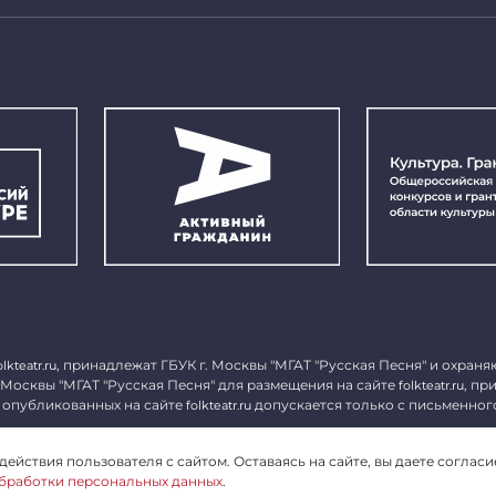
, принадлежат ГБУК г. Москвы "МГАТ "Русская Песня" и охраня
olkteatr.ru
 Москвы "МГАТ "Русская Песня" для размещения на сайте
, пр
folkteatr.ru
 опубликованных на сайте
допускается только с письменног
folkteatr.ru
1027739279182, ИНН 7714039052.
ействия пользователя с сайтом. Оставаясь на сайте, вы даете согласи
бработки персональных данных
.