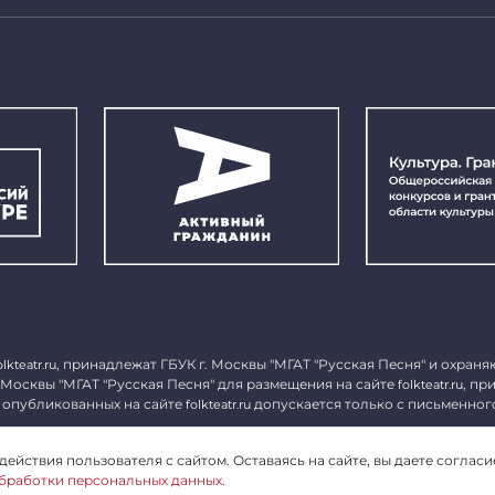
, принадлежат ГБУК г. Москвы "МГАТ "Русская Песня" и охраня
olkteatr.ru
 Москвы "МГАТ "Русская Песня" для размещения на сайте
, пр
folkteatr.ru
 опубликованных на сайте
допускается только с письменног
folkteatr.ru
1027739279182, ИНН 7714039052.
ействия пользователя с сайтом. Оставаясь на сайте, вы даете согласи
бработки персональных данных
.