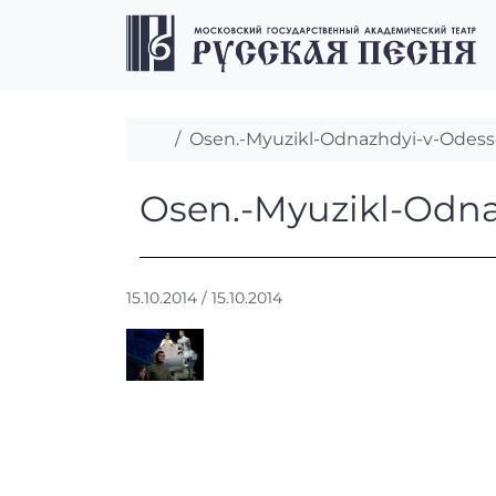
Перейти к содержимому
Перейти к футеру
Главная
Osen.-Myuzikl-Odnazhdyi-v-Odesse.
Osen.-Myuzikl-Od
Osen.-Myuzikl-Odnaz
А
15.10.2014
/
15.10.2014
в
т
о
р
:
r
r
_