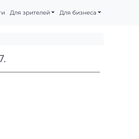
ти
Для зрителей
Для бизнеса
09.14.087.
7.