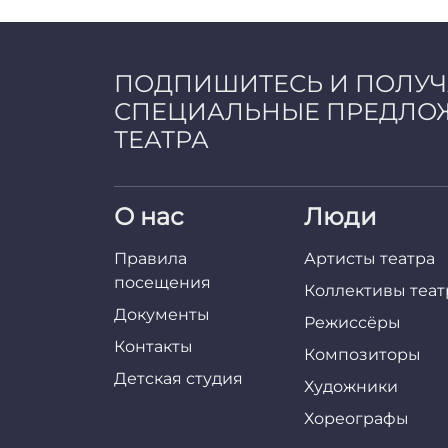
a
d
m
i
ПОДПИШИТЕСЬ И ПОЛУ
n
СПЕЦИАЛЬНЫЕ ПРЕДЛО
ТЕАТРА
О нас
Люди
Правила
Артисты театра
посещения
Коллективы теат
Документы
Режиссёры
Контакты
Композиторы
Детская студия
Художники
Хореографы