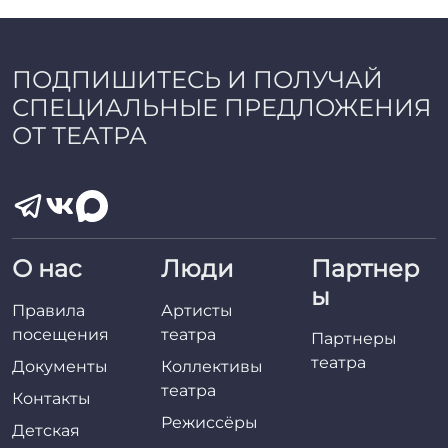
a
d
m
i
ПОДПИШИТЕСЬ И ПОЛУЧАЙ
n
СПЕЦИАЛЬНЫЕ ПРЕДЛОЖЕНИЯ
ОТ ТЕАТРА
О нас
Люди
Партнер
ы
Правила
Артисты
посещения
театра
Партнеры
театра
Документы
Коллективы
театра
Контакты
Режиссёры
Детская