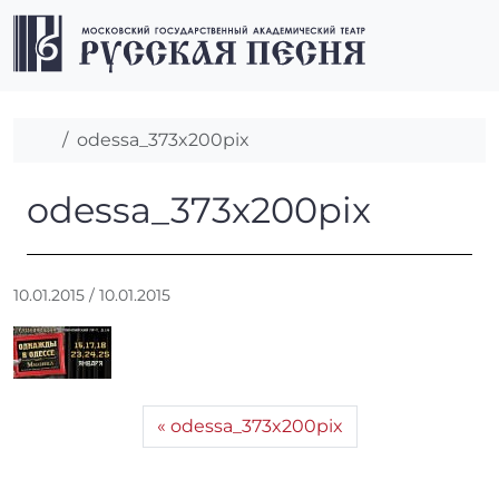
Перейти к содержимому
Перейти к футеру
Men
Главная
odessa_373x200pix
odessa_373x200pix
odessa_373x200pix
А
10.01.2015
/
10.01.2015
в
т
о
р
:
odessa_373x200pix
r
r
_