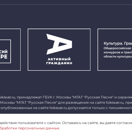
, принадлежат ГБУК г. Москвы "МГАТ "Русская Песня" и охраня
olkteatr.ru
 Москвы "МГАТ "Русская Песня" для размещения на сайте
, пр
folkteatr.ru
 опубликованных на сайте
допускается только с письменног
folkteatr.ru
1027739279182, ИНН 7714039052.
ействия пользователя с сайтом. Оставаясь на сайте, вы даете согласи
бработки персональных данных
.