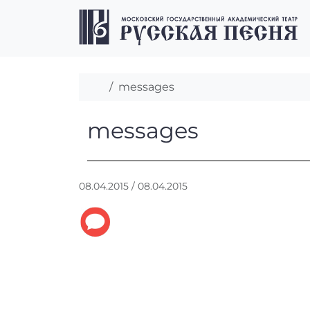
Перейти к содержимому
Перейти к футеру
Главная
messages
messages
messages
А
08.04.2015
/
08.04.2015
в
т
о
р
:
r
r
_