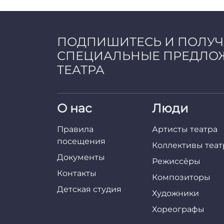
a
d
m
i
ПОДПИШИТЕСЬ И ПОЛУ
n
СПЕЦИАЛЬНЫЕ ПРЕДЛО
ТЕАТРА
О нас
Люди
Правила
Артисты театра
посещения
Коллективы теат
Документы
Режиссёры
Контакты
Композиторы
Детская студия
Художники
Хореографы