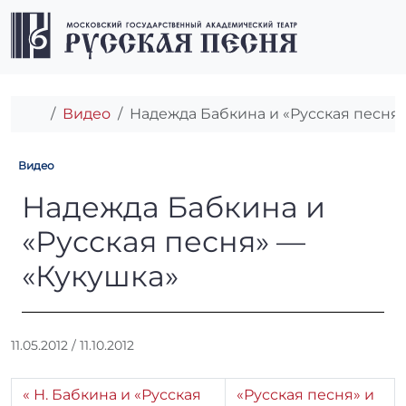
Перейти к содержимому
Перейти к футеру
Men
Главная
Видео
Надежда Бабкина и «Русская песня
Видео
Надежда Бабкина и «Русска
Надежда Бабкина и
«Русская песня» —
«Кукушка»
А
11.05.2012
/
11.10.2012
в
т
Н. Бабкина и «Русская
«Русская песня» и
о