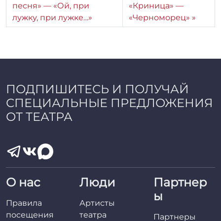
песня» — «Ой, при
«Криница» —
р
лужку, при лужке…»
«Черноморец»
:
r
r
_
a
d
m
ПОДПИШИТЕСЬ И ПОЛУЧАЙ
i
СПЕЦИАЛЬНЫЕ ПРЕДЛОЖЕНИЯ
n
ОТ ТЕАТРА
О нас
Люди
Партнер
ы
Правила
Артисты
посещения
театра
Партнеры