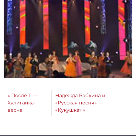
р
:
r
r
_
a
d
m
i
n
После 11 —
Надежда Бабкина и
Хулиганка-
«Русская песня» —
весна
«Кукушка»