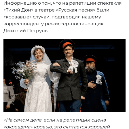
Информацию о том, что на репетиции спектакля
т
о
«Тихий Дон» в театре «Русская песня» были
р
«кровавые» случаи, подтвердил нашему
:
корреспонденту режиссер-постановщик
r
Дмитрий Петрунь.
r
_
a
d
m
i
n
«На самом деле, если на репетиции сцена
«окрещена» кровью, это считается хорошей