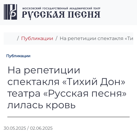
Перейти к содержимому
Перейти к футеру
Men
Главная
Публикации
На репетиции спектакля «Тихи
Публикации
На репетиции спектакля «Ти
На репетиции
спектакля «Тихий Дон»
театра «Русская песня»
лилась кровь
А
30.05.2025
/
02.06.2025
в