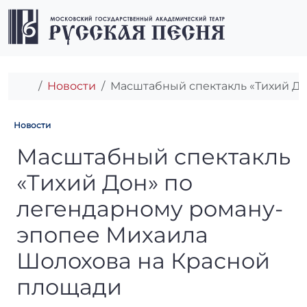
Перейти к содержимому
Перейти к футеру
Men
Главная
Новости
Масштабный спектакль «Тихий Д
Новости
Масштабный спектакль «Тих
Масштабный спектакль
«Тихий Дон» по
легендарному роману-
эпопее Михаила
Шолохова на Красной
площади