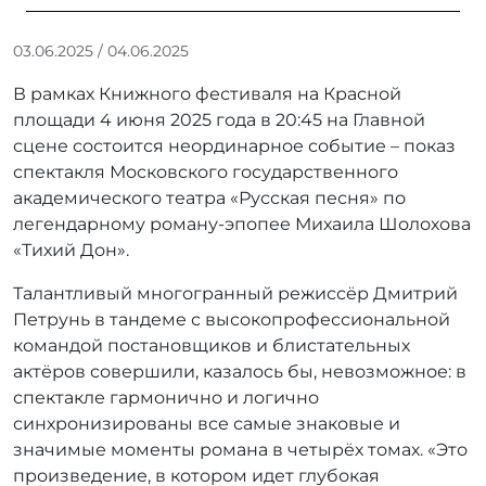
А
03.06.2025
/
04.06.2025
в
В рамках Книжного фестиваля на Красной
т
о
площади 4 июня 2025 года в 20:45 на Главной
р
сцене состоится неординарное событие – показ
:
спектакля Московского государственного
r
академического театра «Русская песня» по
r
легендарному роману-эпопее Михаила Шолохова
_
«Тихий Дон».
a
d
Талантливый многогранный режиссёр Дмитрий
m
Петрунь в тандеме с высокопрофессиональной
i
командой постановщиков и блистательных
n
актёров совершили, казалось бы, невозможное: в
спектакле гармонично и логично
синхронизированы все самые знаковые и
значимые моменты романа в четырёх томах. «Это
произведение, в котором идет глубокая