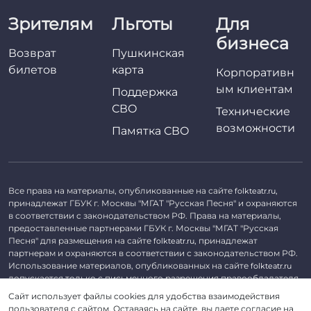
Зрителям
Льготы
Для
бизнеса
Возврат
Пушкинская
билетов
карта
Корпоративн
ым клиентам
Поддержка
СВО
Технические
возможности
Памятка СВО
Все права на материалы, опубликованные на сайте
,
folkteatr.ru
принадлежат ГБУК г. Москвы "МГАТ "Русская Песня" и охраняются
в соответствии с законодательством РФ. Права на материалы,
предоставленные партнерами ГБУК г. Москвы "МГАТ "Русская
Песня" для размещения на сайте
, принадлежат
folkteatr.ru
партнерам и охраняются в соответствии с законодательством РФ.
Использование материалов, опубликованных на сайте
folkteatr.ru
допускается только с письменного разрешения правообладателя.
Сайт использует файлы cookies для удобства взаимодействия
©
2026 ГБУК г. Москвы «МГАТ «Русская песня». ОГРН 1027739279182,
пользователя с сайтом. Оставаясь на сайте, вы даете согласие на