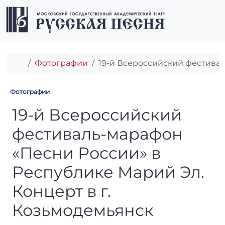
Перейти к содержимому
Перейти к футеру
Men
Главная
Фотографии
19-й Всероссийский фестивал
Фотографии
19-й Всероссийский фестива
19-й Всероссийский
фестиваль-марафон
«Песни России» в
Республике Марий Эл.
Концерт в г.
Козьмодемьянск