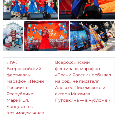
19-й
Всероссийский
Всероссийский
фестиваль-марафон
фестиваль-
«Песни России» побывал
марафон «Песни
на родине писателя
России» в
Алексея Писемского и
Республике
актера Михаила
Марий Эл.
Пуговкина — в Чухломе
Концерт в г.
Козьмодемьянск