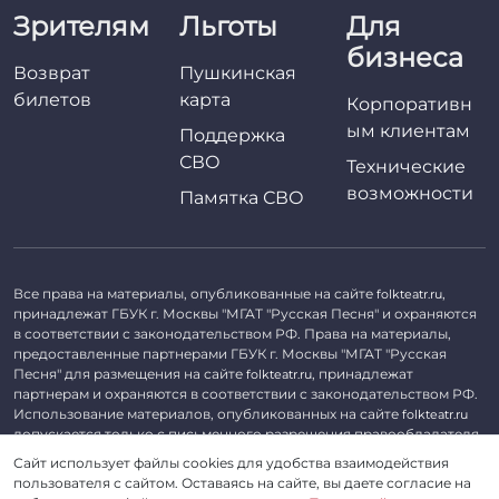
Зрителям
Льготы
Для
бизнеса
Возврат
Пушкинская
билетов
карта
Корпоративн
ым клиентам
Поддержка
СВО
Технические
возможности
Памятка СВО
Все права на материалы, опубликованные на сайте
,
folkteatr.ru
принадлежат ГБУК г. Москвы "МГАТ "Русская Песня" и охраняются
в соответствии с законодательством РФ. Права на материалы,
предоставленные партнерами ГБУК г. Москвы "МГАТ "Русская
Песня" для размещения на сайте
, принадлежат
folkteatr.ru
партнерам и охраняются в соответствии с законодательством РФ.
Использование материалов, опубликованных на сайте
folkteatr.ru
допускается только с письменного разрешения правообладателя.
Сайт использует файлы cookies для удобства взаимодействия
©
2026 ГБУК г. Москвы «МГАТ «Русская песня». ОГРН 1027739279182,
пользователя с сайтом. Оставаясь на сайте, вы даете согласие на
ИНН 7714039052.