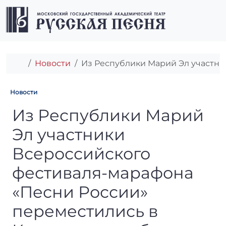
Перейти к содержимому
Перейти к футеру
Men
Главная
Новости
Из Республики Марий Эл участни
Новости
Из Республики Марий Эл уч
Из Республики Марий
Эл участники
Всероссийского
фестиваля-марафона
«Песни России»
переместились в