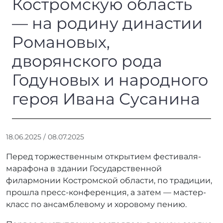
Костромскую область
— на родину династии
Романовых,
дворянского рода
Годуновых и народного
героя Ивана Сусанина
А
18.06.2025
/
08.07.2025
в
Перед торжественным открытием фестиваля-
т
о
марафона в здании Государственной
р
филармонии Костромской области, по традиции,
:
прошла пресс-конференция, а затем — мастер-
r
класс по ансамблевому и хоровому пению.
r
_