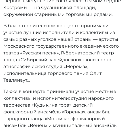
Первое выступление состоялось в самом сердце
a
Костромы — на Сусанинской площади,
d
окруженной старинными торговыми рядами.
m
i
В благотворительном концерте принимали
n
участие лучшие исполнители и коллективы из
самых разных уголков нашей страны — артисты
Московского государственного академического
театра «Русская песня», Губернаторский театр
танца «Сибирский калейдоскоп», фольклорно-
этнографическая студия «Мерема»,
исполнительница горлового пения Олит
Тевлянаут…
Также в концерте принимали участие местные
коллективы и исполнители: студия народного
творчества «Кудыкина гора», детский
фольклорный ансамбль «Горенка», ансамбль
народного танца «Мозаика», фольклорный
ансамбль «Венец» и муниципальный ансамбль