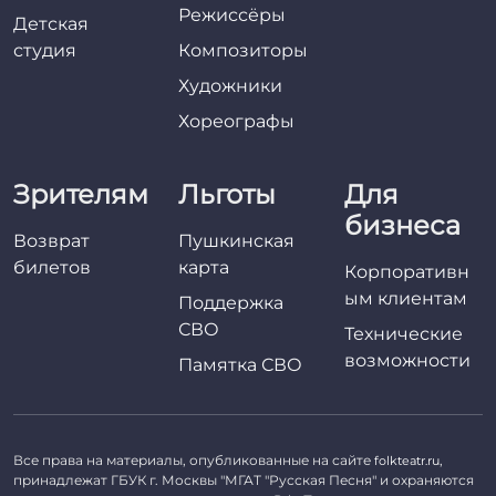
Режиссёры
Детская
студия
Композиторы
Художники
Хореографы
Зрителям
Льготы
Для
бизнеса
Возврат
Пушкинская
билетов
карта
Корпоративн
ым клиентам
Поддержка
СВО
Технические
возможности
Памятка СВО
Все права на материалы, опубликованные на сайте
,
folkteatr.ru
принадлежат ГБУК г. Москвы "МГАТ "Русская Песня" и охраняются