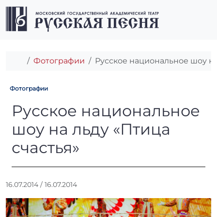
Перейти к содержимому
Перейти к футеру
Men
Главная
Фотографии
Русское национальное шоу на
Фотографии
Русское национальное шоу н
Русское национальное
шоу на льду «Птица
счастья»
А
16.07.2014
/
16.07.2014
в
т
о