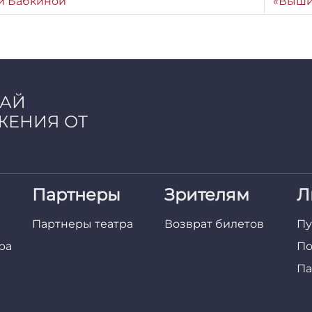
й Бабкиной
«Выши
ЧАЙ
ЖЕНИЯ ОТ
Партнеры
Зрителям
Л
Партнеры театра
Возврат билетов
Пу
ра
По
Па