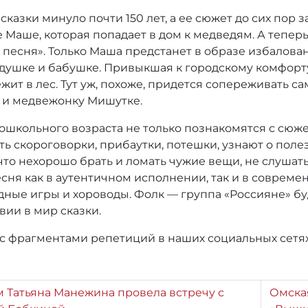
казки минуло почти 150 лет, а ее сюжет до сих пор за
Маше, которая попадает в дом к медведям. А теперь
я песня». Только Маша предстанет в образе избалова
едушке и бабушке. Привыкшая к городскому комфорт
жит в лес. Тут уж, похоже, придется сопереживать 
 и медвежонку Мишутке.
дошкольного возраста не только познакомятся с сюже
ить скороговорки, прибаутки, потешки, узнают о пол
то нехорошо брать и ломать чужие вещи, не слушатьс
есня как в аутентичном исполнении, так и в соврем
дные игры и хороводы. Фолк — группа «Россияне» б
вии в мир сказки.
 фрагментами репетиций в наших социальных сетях, 
 Татьяна Манежина провела встречу с
Омска