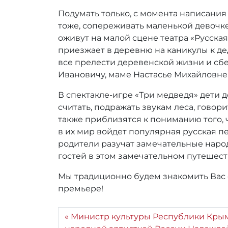
:
r
Подумать только, с момента написания с
r
тоже, сопереживать маленькой девочке 
_
оживут на малой сцене театра «Русска
a
приезжает в деревню на каникулы к д
d
все прелести деревенской жизни и сбе
m
Ивановичу, маме Настасье Михайловне
i
n
В спектакле-игре «Три медведя» дети 
считать, подражать звукам леса, говор
также приблизятся к пониманию того, ч
в их мир войдет популярная русская п
родители разучат замечательные наро
гостей в этом замечательном путешест
Мы традиционно будем знакомить Вас с
премьере!
Министр культуры Республики Крым