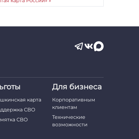
тая карта России»
ьготы
Для бизнеса
шкинская карта
Корпоративным
клиентам
ддержка СВО
Технические
мятка СВО
возможности