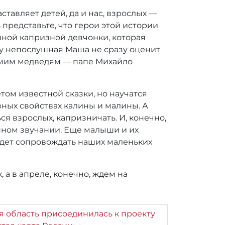
ставляет детей, да и нас, взрослых —
 представьте, что герои этой истории
нной капризной девчонки, которая
у непослушная Маша не сразу оценит
самим медведям — папе Михайло
том известной сказки, но научатся
езных свойствах калины и малины. А
я взрослых, капризничать. И, конечно,
енном звучании. Еще малыши и их
удет сопровождать наших маленьких
а в апреле, конечно, ждем на
я область присоединилась к проекту