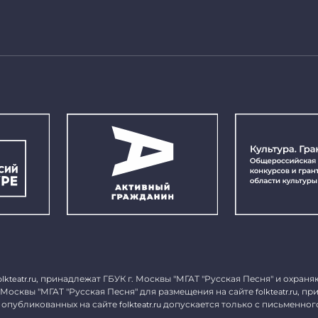
, принадлежат ГБУК г. Москвы "МГАТ "Русская Песня" и охраня
olkteatr.ru
 Москвы "МГАТ "Русская Песня" для размещения на сайте
, пр
folkteatr.ru
 опубликованных на сайте
допускается только с письменног
folkteatr.ru