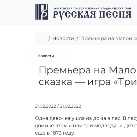
Перейти к содержимому
Перейти к футеру
Главная
Новости
Премьера на Малой сц
Новости
Премьера на Ма
Премьера на Малой
сказка — игра «Тр
А
21.02.2022
/
21.02.2022
в
Одна девочка ушла из дома в лес. В лес
т
о
домике этом жили три медведя…». Детс
р
еще в 1873 году.