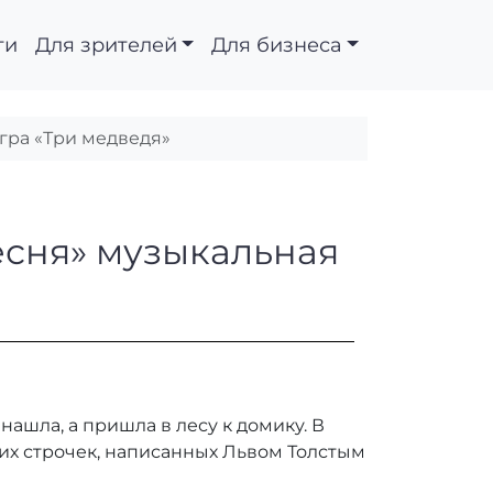
ти
Для зрителей
Для бизнеса
гра «Три медведя»
сская песня» музыкал
есня» музыкальная
 нашла, а пришла в лесу к домику. В
тих строчек, написанных Львом Толстым