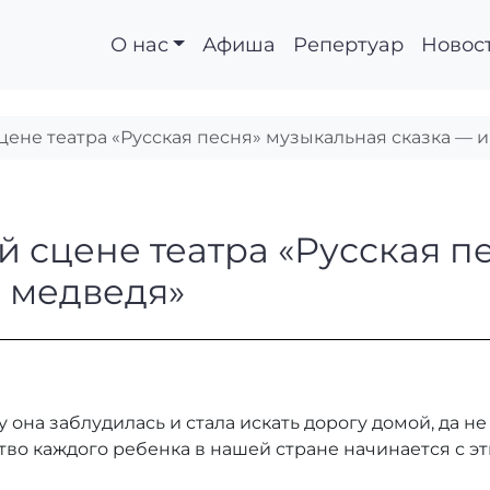
О нас
Афиша
Репертуар
Новос
ене театра «Русская песня» музыкальная сказка — и
лой сцене театра «Ру
 сцене театра «Русская п
и медведя»
у она заблудилась и стала искать дорогу домой, да не
тво каждого ребенка в нашей стране начинается с э