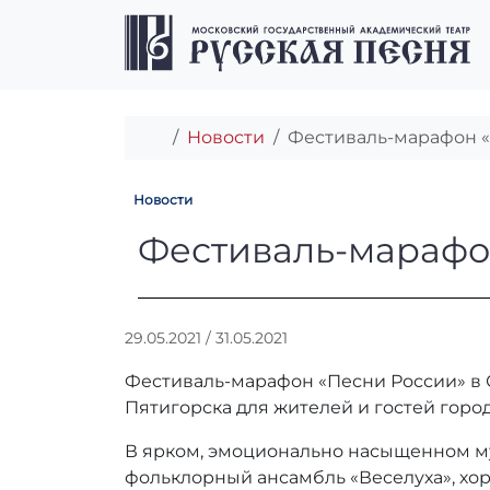
Перейти к содержимому
Перейти к футеру
Главная
Новости
Фестиваль-марафон «
Новости
Фестиваль-мара
Фестиваль-марафон
А
29.05.2021
/
31.05.2021
в
Фестиваль-марафон «Песни России» в 
т
о
Пятигорска для жителей и гостей горо
р
В ярком, эмоционально насыщенном м
:
r
фольклорный ансамбль «Веселуха», хор