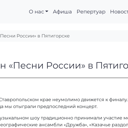
О нас
Афиша
Репертуар
Новос
Песни России» в Пятигорске
фон «Песни России» 
 «Песни России» в Пятиг
Ставропольском крае неумолимо движется к финалу.
да мы отыграли предпоследний концерт.
узыкальном шоу традиционно принимали участие м
еографические ансамбли «Дружба», «Казачье раздоль