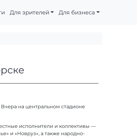
ти
Для зрителей
Для бизнеса
в Пятигорске
орске
 Вчера на центральном стадионе
естные исполнители и коллективы —
е» и «Новруз», а также народно-