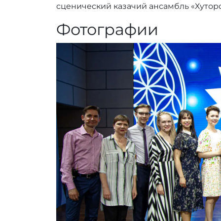
r
сценический казачий ансамбль «Хуторо
_
a
Фотографии
d
m
i
n