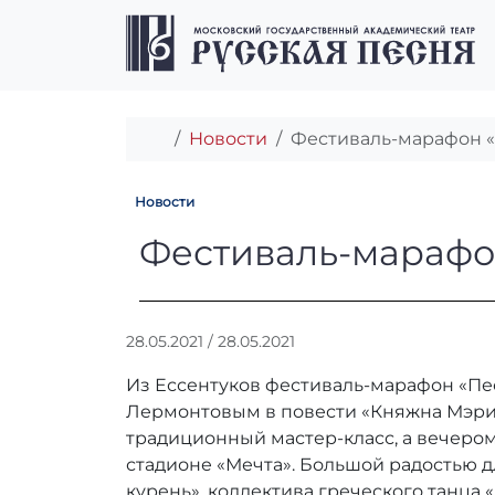
Перейти к содержимому
Перейти к футеру
Главная
Новости
Фестиваль-марафон «
Новости
Фестиваль-мара
Фестиваль-марафон
А
28.05.2021
/
28.05.2021
в
Из Ессентуков фестиваль-марафон «Пес
т
о
Лермонтовым в повести «Княжна Мэри»
р
традиционный мастер-класс, а вечеро
:
стадионе «Мечта». Большой радостью д
r
курень», коллектива греческого танца 