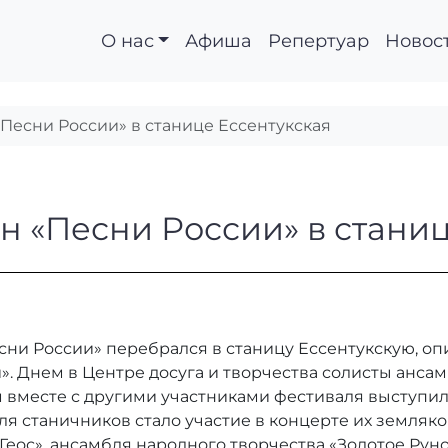
О нас
Афиша
Репертуар
Новос
Песни России» в станице Ессентукская
фон «Песни России» 
 «Песни России» в станиц
ни России» перебрался в станицу Ессентукскую, опи
. Днем в Центре досуга и творчества солисты ансам
м вместе с другими участниками фестиваля выступи
ля станичников стало участие в концерте их земляк
«Геос», ансамбля народного творчества «Золотое Ру