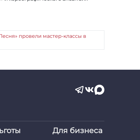
 Песня» провели мастер-классы в
ьготы
Для бизнеса