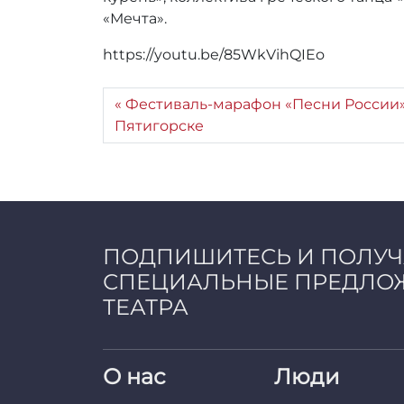
r
«Мечта».
_
a
https://youtu.be/85WkVihQIEo
d
m
i
Фестиваль-марафон «Песни России»
n
Пятигорске
ПОДПИШИТЕСЬ И ПОЛУ
СПЕЦИАЛЬНЫЕ ПРЕДЛО
ТЕАТРА
О нас
Люди