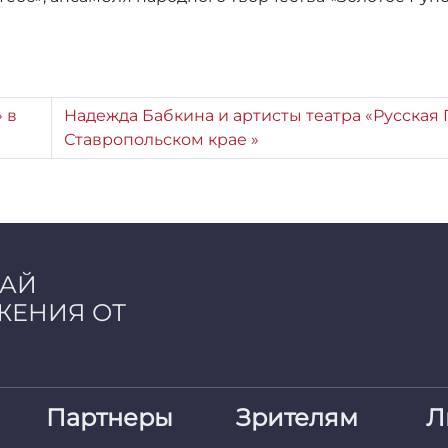
 в
Надежда Бабкина и артисты театра «Русская
Ставропольском крае
ЧАЙ
ЖЕНИЯ ОТ
Партнеры
Зрителям
Л