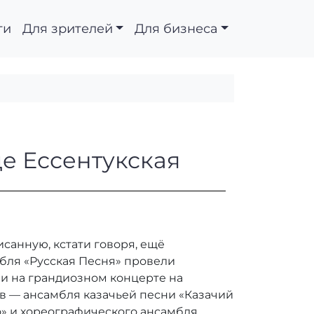
ти
Для зрителей
Для бизнеса
в станице Ессентукс
е Ессентукская
санную, кстати говоря, ещё
бля «Русская Песня» провели
ли на грандиозном концерте на
ов — ансамбля казачьей песни «Казачий
но» и хореографического ансамбля