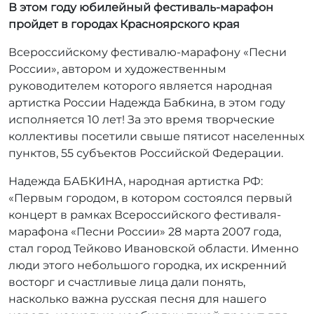
В этом году юбилейный фестиваль-марафон
т
о
пройдет в городах Красноярского края
р
Всероссийскому фестивалю-марафону «Песни
:
r
России», автором и художественным
r
руководителем которого является народная
_
артистка России Надежда Бабкина, в этом году
a
исполняется 10 лет! За это время творческие
d
коллективы посетили свыше пятисот населенных
m
пунктов, 55 субъектов Российской Федерации.
i
n
Надежда БАБКИНА, народная артистка РФ:
«Первым городом, в котором состоялся первый
концерт в рамках Всероссийского фестиваля-
марафона «Песни России» 28 марта 2007 года,
стал город Тейково Ивановской области. Именно
люди этого небольшого городка, их искренний
восторг и счастливые лица дали понять,
насколько важна русская песня для нашего