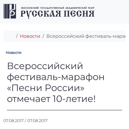
Перейти к содержимому
Перейти к футеру
Men
Главная
Новости
Всероссийский фестиваль-марафо
Новости
Всероссийский фестиваль-м
Всероссийский
фестиваль-марафон
«Песни России»
отмечает 10-летие!
А
07.08.2017
/
07.08.2017
в