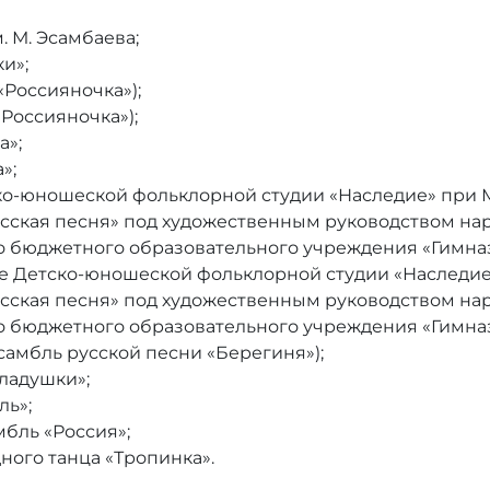
 М. Эсамбаева;
и»;
«Россияночка»);
Россияночка»);
а»;
»;
ско-юношеской фольклорной студии «Наследие» при
усская песня» под художественным руководством на
о бюджетного образовательного учреждения «Гимназ
е Детско-юношеской фольклорной студии «Наследие
усская песня» под художественным руководством на
о бюджетного образовательного учреждения «Гимназ
амбль русской песни «Берегиня»);
ладушки»;
ль»;
бль «Россия»;
ого танца «Тропинка».