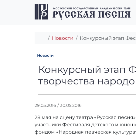
Перейти к содержимому
Перейти к футеру
Главная
Новости
Конкурсный этап Фес
Новости
Конкурсный эта
Конкурсный этап Ф
творчества народо
А
29.05.2016
/
30.05.2016
в
28 мая на сцену театра «Русская песн
т
о
участники Фестиваля детского и юнош
р
фондом «Народная певческая культур