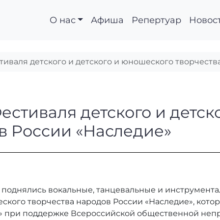
О нас
Афиша
Репертуар
Новос
тиваля детского и детского и юношеского творчеств
п Фестиваля детского
естиваля детского и детск
в России «Наследие»
я» поднялись вокальные, танцевальные и инструмен
еского творчества народов России «Наследие», кот
а» при поддержке Всероссийской общественной неп