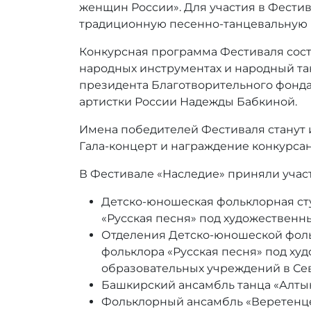
:
женщин России». Для участия в Фестив
r
традиционную песенно-танцевальную к
r
_
Конкурсная программа Фестиваля состо
a
народных инструментах и народный та
d
президента Благотворительного фонда
m
артистки России Надежды Бабкиной.
i
n
Имена победителей Фестиваля станут из
Гала-концерт и награждение конкурсан
В Фестивале «Наследие» приняли учас
Детско-юношеская фольклорная ст
«Русская песня» под художественн
Отделения Детско-юношеской фоль
фольклора «Русская песня» под ху
образовательных учреждений в Сев
Башкирский ансамбль танца «Алтын
Фольклорный ансамбль «Веретенце