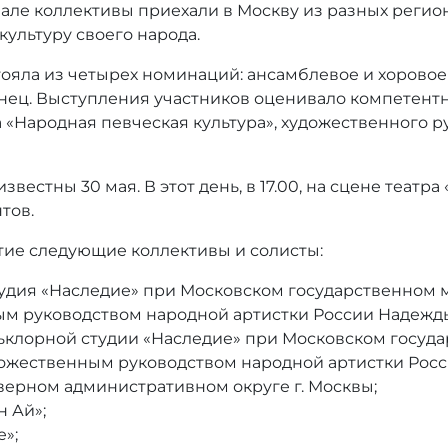
але коллективы приехали в Москву из разных регио
ультуру своего народа.
яла из четырех номинаций: ансамблевое и хоровое 
нец. Выступления участников оценивало компетент
 «Народная певческая культура», художественного р
вестны 30 мая. В этот день, в 17.00, на сцене театр
тов.
тие следующие коллективы и солисты:
удия «Наследие» при Московском государственном 
ым руководством народной артистки России Надежд
клорной студии «Наследие» при Московском госуда
дожественным руководством народной артистки Рос
ерном административном округе г. Москвы;
 Ай»;
»;