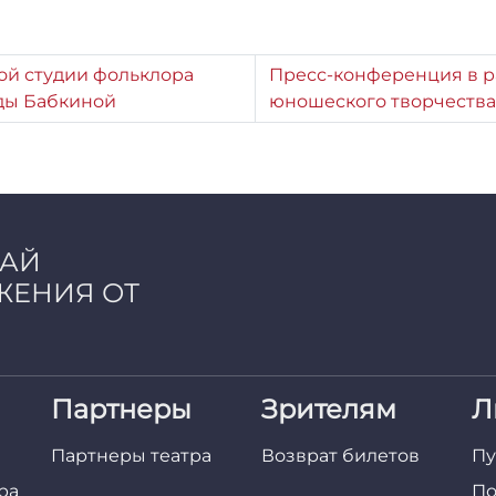
ой студии фольклора
Пресс-конференция в р
ды Бабкиной
юношеского творчества
ЧАЙ
ЖЕНИЯ ОТ
Партнеры
Зрителям
Л
Партнеры театра
Возврат билетов
Пу
ра
По