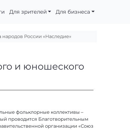
ти
Для зрителей
Для бизнеса
а народов России «Наследие»
 и детского и юноше
ого и юношеского
тальные фольклорные коллективы –
орый проводится Благотворительным
равительственной организации «Союз