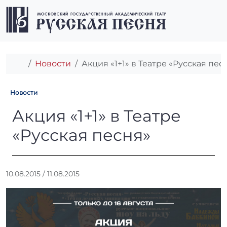
Перейти к содержимому
Перейти к футеру
Men
Главная
Новости
Акция «1+1» в Театре «Русская пес
Новости
Акция «1+1» в Театре «Русск
Акция «1+1» в Театре
«Русская песня»
А
10.08.2015
/
11.08.2015
в
т
о
р
: