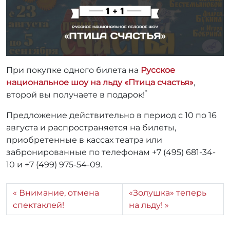
r
r
_
a
d
m
При покупке одного билета на
Русское
i
национальное шоу на льду «Птица счастья»
,
n
*
второй вы получаете в подарок!
Предложение действительно в период с 10 по 16
августа и распространяется на билеты,
приобретенные в кассах театра или
забронированные по телефонам +7 (495) 681-34-
10 и +7 (499) 975-54-09.
Внимание, отмена
«Золушка» теперь
спектаклей!
на льду!