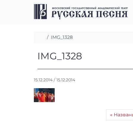
Перейти к содержимому
Перейти к футеру
Главная
IMG_1328
IMG_1328
IMG_1328
А
15.12.2014
/
15.12.2014
в
т
о
р
:
Назван
r
r
_