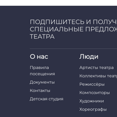
a
d
m
i
ПОДПИШИТЕСЬ И ПОЛУ
n
СПЕЦИАЛЬНЫЕ ПРЕДЛО
ТЕАТРА
О нас
Люди
Правила
Артисты театра
посещения
Коллективы теат
Документы
Режиссёры
Контакты
Композиторы
Детская студия
Художники
Хореографы