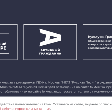
, принадлежат ГБУК г. Москвы "МГАТ "Русская Песня" и охраня
olkteatr.ru
 Москвы "МГАТ "Русская Песня" для размещения на сайте
, пр
folkteatr.ru
 опубликованных на сайте
допускается только с письменног
folkteatr.ru
1027739279182, ИНН 7714039052.
ействия пользователя с сайтом. Оставаясь на сайте, вы даете согласи
бработки персональных данных
.