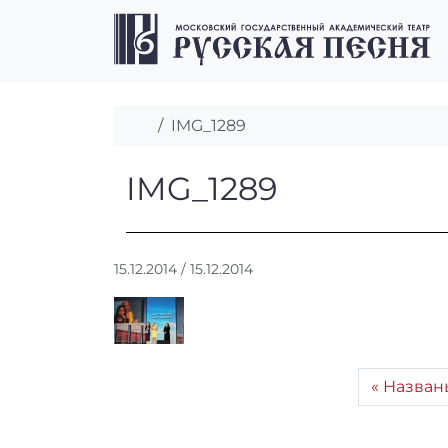
Перейти к содержимому
Перейти к футеру
Главная
IMG_1289
IMG_1289
IMG_1289
А
15.12.2014
/
15.12.2014
в
т
о
р
:
Назван
r
r
_