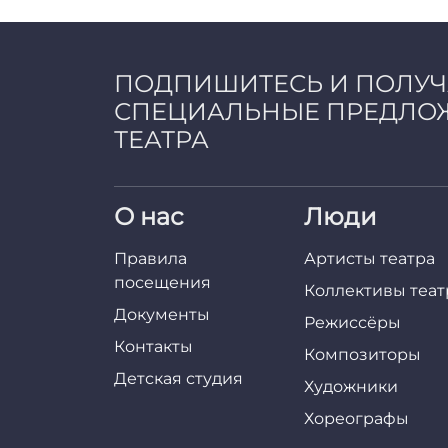
a
d
m
i
ПОДПИШИТЕСЬ И ПОЛУ
n
СПЕЦИАЛЬНЫЕ ПРЕДЛО
ТЕАТРА
О нас
Люди
Правила
Артисты театра
посещения
Коллективы теат
Документы
Режиссёры
Контакты
Композиторы
Детская студия
Художники
Хореографы