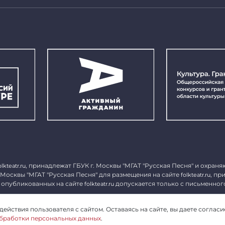
, принадлежат ГБУК г. Москвы "МГАТ "Русская Песня" и охраня
olkteatr.ru
 Москвы "МГАТ "Русская Песня" для размещения на сайте
, пр
folkteatr.ru
 опубликованных на сайте
допускается только с письменног
folkteatr.ru
1027739279182, ИНН 7714039052.
ействия пользователя с сайтом. Оставаясь на сайте, вы даете согласи
бработки персональных данных
.