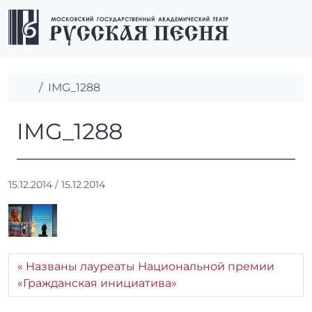
Перейти к содержимому
Перейти к футеру
Men
Главная
IMG_1288
IMG_1288
IMG_1288
А
15.12.2014
/
15.12.2014
в
т
о
р
:
Названы лауреаты Национальной премии
r
«Гражданская инициатива»
r
_