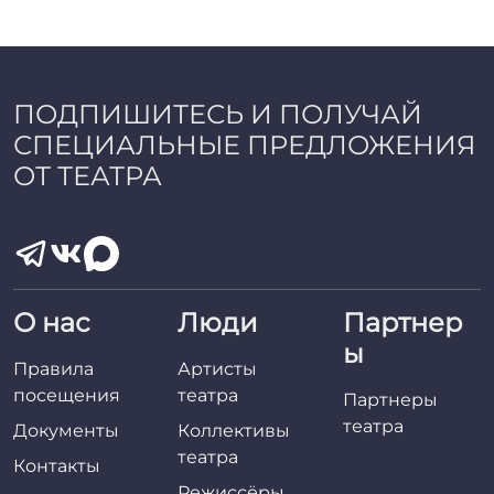
a
d
m
i
n
ПОДПИШИТЕСЬ И ПОЛУЧАЙ
СПЕЦИАЛЬНЫЕ ПРЕДЛОЖЕНИЯ
ОТ ТЕАТРА
О нас
Люди
Партнер
ы
Правила
Артисты
посещения
театра
Партнеры
театра
Документы
Коллективы
театра
Контакты
Режиссёры