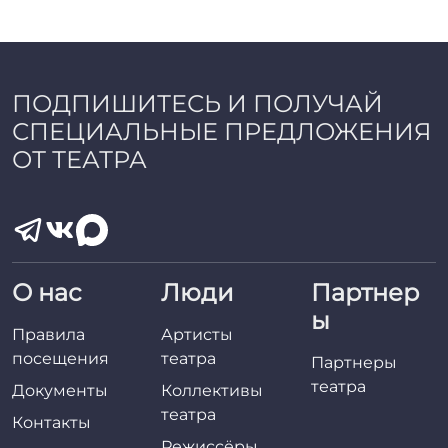
a
d
m
i
n
ПОДПИШИТЕСЬ И ПОЛУЧАЙ
СПЕЦИАЛЬНЫЕ ПРЕДЛОЖЕНИЯ
ОТ ТЕАТРА
О нас
Люди
Партнер
ы
Правила
Артисты
посещения
театра
Партнеры
театра
Документы
Коллективы
театра
Контакты
Режиссёры