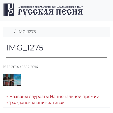
Перейти к содержимому
Перейти к футеру
Men
Главная
IMG_1275
IMG_1275
IMG_1275
А
15.12.2014
/
15.12.2014
в
т
о
р
:
Названы лауреаты Национальной премии
r
«Гражданская инициатива»
r
_