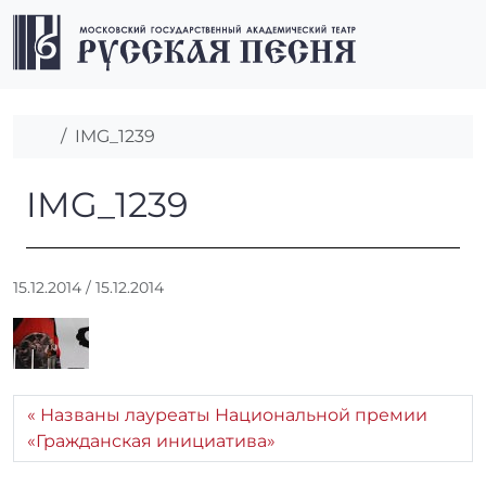
Перейти к содержимому
Перейти к футеру
Men
Главная
IMG_1239
IMG_1239
IMG_1239
А
15.12.2014
/
15.12.2014
в
т
о
р
:
Названы лауреаты Национальной премии
r
«Гражданская инициатива»
r
_