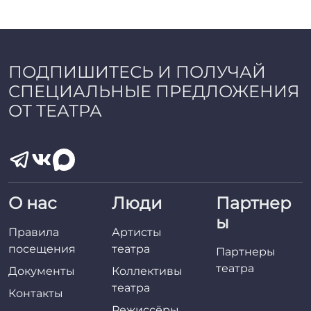
a
d
m
i
n
ПОДПИШИТЕСЬ И ПОЛУЧАЙ
СПЕЦИАЛЬНЫЕ ПРЕДЛОЖЕНИЯ
ОТ ТЕАТРА
О нас
Люди
Партнер
ы
Правила
Артисты
посещения
театра
Партнеры
театра
Документы
Коллективы
театра
Контакты
Режиссёры