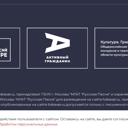
, принадлежат ГБУК г. Москвы "МГАТ "Русская Песня" и охраня
olkteatr.ru
 Москвы "МГАТ "Русская Песня" для размещения на сайте
, пр
folkteatr.ru
 опубликованных на сайте
допускается только с письменног
folkteatr.ru
1027739279182, ИНН 7714039052.
ействия пользователя с сайтом. Оставаясь на сайте, вы даете согласи
бработки персональных данных
.