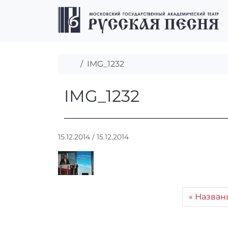
Перейти к содержимому
Перейти к футеру
Главная
IMG_1232
IMG_1232
IMG_1232
А
15.12.2014
/
15.12.2014
в
т
о
р
:
Назван
r
r
_