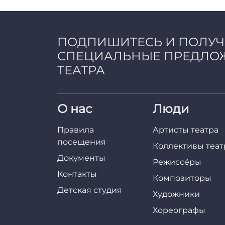
a
d
m
i
ПОДПИШИТЕСЬ И ПОЛУ
n
СПЕЦИАЛЬНЫЕ ПРЕДЛО
ТЕАТРА
О нас
Люди
Правила
Артисты театра
посещения
Коллективы теат
Документы
Режиссёры
Контакты
Композиторы
Детская студия
Художники
Хореографы