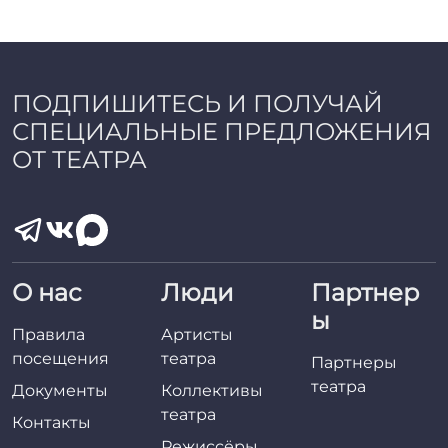
a
d
m
i
n
ПОДПИШИТЕСЬ И ПОЛУЧАЙ
СПЕЦИАЛЬНЫЕ ПРЕДЛОЖЕНИЯ
ОТ ТЕАТРА
О нас
Люди
Партнер
ы
Правила
Артисты
посещения
театра
Партнеры
театра
Документы
Коллективы
театра
Контакты
Режиссёры