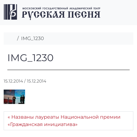
Перейти к содержимому
Перейти к футеру
Men
Главная
IMG_1230
IMG_1230
IMG_1230
А
15.12.2014
/
15.12.2014
в
т
о
р
:
Названы лауреаты Национальной премии
r
«Гражданская инициатива»
r
_