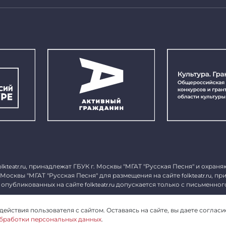
, принадлежат ГБУК г. Москвы "МГАТ "Русская Песня" и охраня
olkteatr.ru
 Москвы "МГАТ "Русская Песня" для размещения на сайте
, пр
folkteatr.ru
 опубликованных на сайте
допускается только с письменног
folkteatr.ru
1027739279182, ИНН 7714039052.
ействия пользователя с сайтом. Оставаясь на сайте, вы даете согласи
бработки персональных данных
.