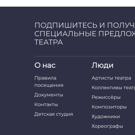
a
d
m
i
ПОДПИШИТЕСЬ И ПОЛУ
n
СПЕЦИАЛЬНЫЕ ПРЕДЛО
ТЕАТРА
О нас
Люди
Правила
Артисты театра
посещения
Коллективы теат
Документы
Режиссёры
Контакты
Композиторы
Детская студия
Художники
Хореографы