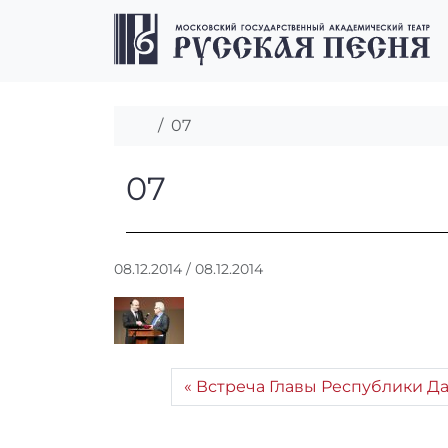
Перейти к содержимому
Перейти к футеру
Главная
07
07
07
А
08.12.2014
/
08.12.2014
в
т
о
р
:
Встреча Главы Республики Да
r
r
_