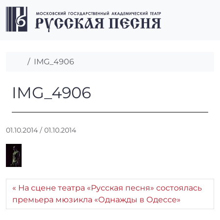
Перейти к содержимому
Перейти к футеру
Men
Главная
IMG_4906
IMG_4906
IMG_4906
А
01.10.2014
/
01.10.2014
в
т
о
р
:
На сцене театра «Русская песня» состоялась
r
премьера мюзикла «Однажды в Одессе»
r
_