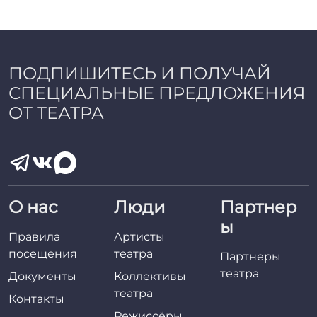
a
d
m
i
n
ПОДПИШИТЕСЬ И ПОЛУЧАЙ
СПЕЦИАЛЬНЫЕ ПРЕДЛОЖЕНИЯ
ОТ ТЕАТРА
О нас
Люди
Партнер
ы
Правила
Артисты
посещения
театра
Партнеры
театра
Документы
Коллективы
театра
Контакты
Режиссёры