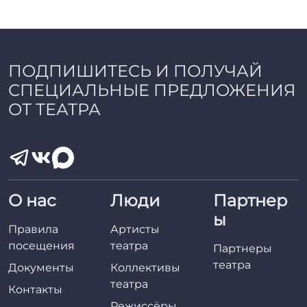
a
d
m
i
n
ПОДПИШИТЕСЬ И ПОЛУЧАЙ
СПЕЦИАЛЬНЫЕ ПРЕДЛОЖЕНИЯ
ОТ ТЕАТРА
О нас
Люди
Партнер
ы
Правила
Артисты
посещения
театра
Партнеры
театра
Документы
Коллективы
театра
Контакты
Режиссёры