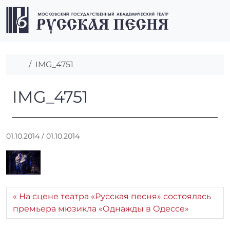
Перейти к содержимому
Перейти к футеру
Men
Главная
IMG_4751
IMG_4751
IMG_4751
А
01.10.2014
/
01.10.2014
в
т
о
р
:
На сцене театра «Русская песня» состоялась
r
премьера мюзикла «Однажды в Одессе»
r
_