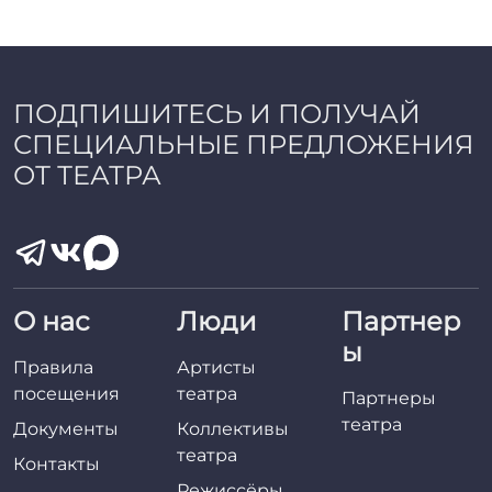
a
d
m
i
n
ПОДПИШИТЕСЬ И ПОЛУЧАЙ
СПЕЦИАЛЬНЫЕ ПРЕДЛОЖЕНИЯ
ОТ ТЕАТРА
О нас
Люди
Партнер
ы
Правила
Артисты
посещения
театра
Партнеры
театра
Документы
Коллективы
театра
Контакты
Режиссёры