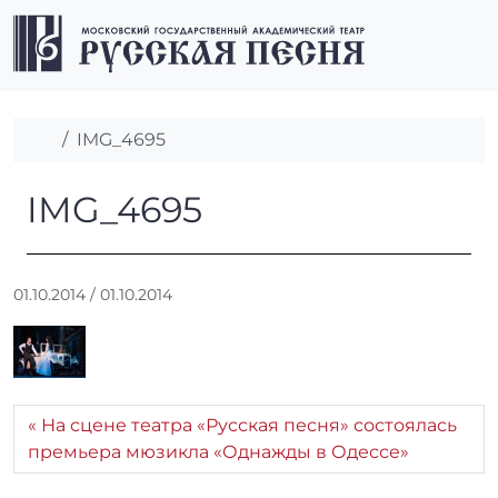
Перейти к содержимому
Перейти к футеру
Men
Главная
IMG_4695
IMG_4695
IMG_4695
А
01.10.2014
/
01.10.2014
в
т
о
р
:
На сцене театра «Русская песня» состоялась
r
премьера мюзикла «Однажды в Одессе»
r
_