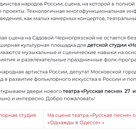
динства народов России; сцена, на которой в полно
 проекты. Технологичная многофункциональная инф
едения, как малых камерных концертов, театральных
ая сцена на Садовой-Черногрязской не остается без
бширная культурная площадка для
детской студии «Н
аются музыкальные и сценические навыки на основ
риятия и развлекательные праздничные фолк-прогр
народная артистка России, депутат Московской гор
д в развитие фольклорного искусства в России и п
открываем двери нового
театра «Русская песня»
.
27 и
ьно и интересно. Добро пожаловать!
лорная студия
На сцене театра «Русская песня»
«Однажды в Одессе»