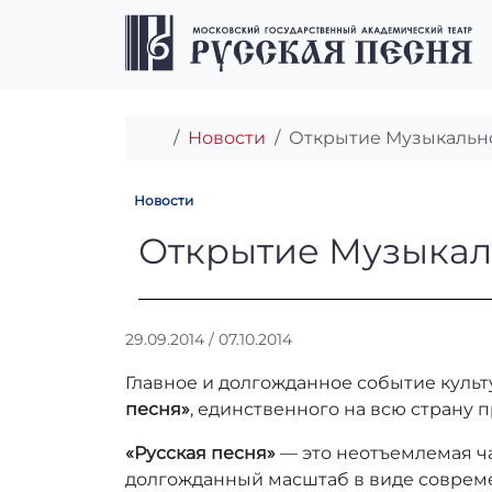
Перейти к содержимому
Перейти к футеру
Главная
Новости
Открытие Музыкально
Новости
Открытие Музык
Открытие Музыкаль
А
29.09.2014
/
07.10.2014
в
Главное и долгожданное событие куль
т
о
песня»
, единственного на всю страну 
р
«Русская песня»
— это неотъемлемая ча
:
r
долгожданный масштаб в виде совреме