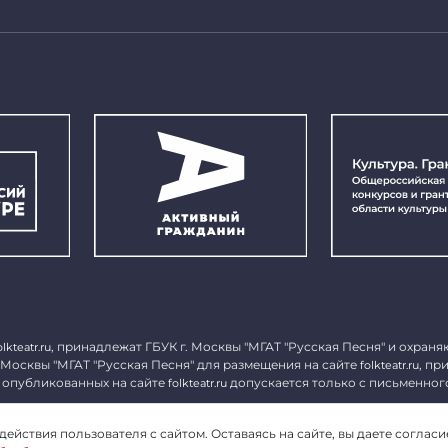
, принадлежат ГБУК г. Москвы "МГАТ "Русская Песня" и охраня
olkteatr.ru
 Москвы "МГАТ "Русская Песня" для размещения на сайте
, пр
folkteatr.ru
 опубликованных на сайте
допускается только с письменног
folkteatr.ru
1027739279182, ИНН 7714039052.
ействия пользователя с сайтом. Оставаясь на сайте, вы даете согласи