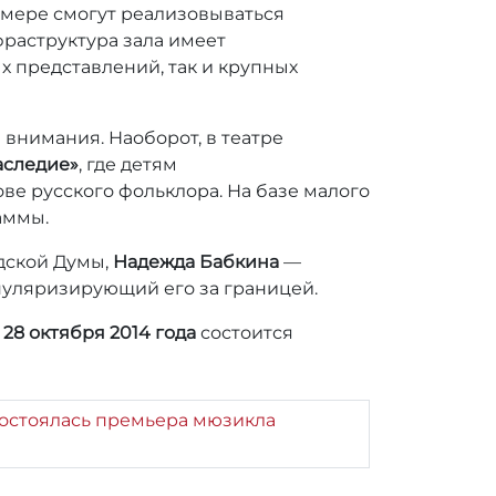
й мере смогут реализовываться
раструктура зала имеет
 представлений, так и крупных
 внимания. Наоборот, в театре
аследие»
, где детям
е русского фольклора. На базе малого
аммы.
одской Думы,
Надежда Бабкина
—
опуляризирующий его за границей.
 28 октября 2014 года
состоится
 состоялась премьера мюзикла