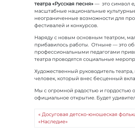
r
театра «Русская песня»
— это символ е
_
масштабные национальные культурные
a
неограниченные возможности для пров
d
фестивалей и конкурсов.
m
i
Наряду с новым основным театром, мал
n
прибавилось работы. Отныне — это о
профессиональными педагогами привив
театра проводятся социальные мероп
Художественный руководитель театра, 
человек, который внес бесценный вкла
Мы с огромной радостью и гордостью 
официальное открытие. Будет удивител
Досуговая детско-юношеская фольк
«Наследие»