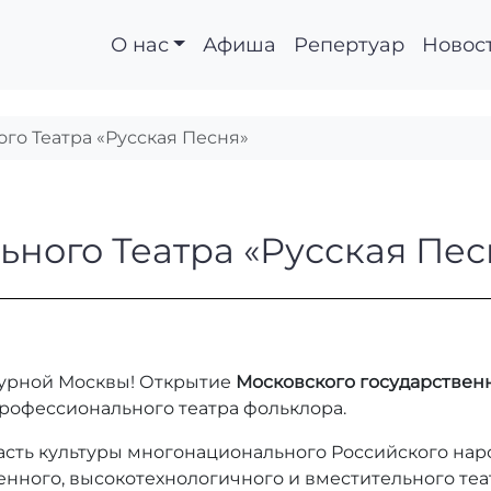
О нас
Афиша
Репертуар
Новос
го Театра «Русская Песня»
ального Театра «Рус
ного Театра «Русская Пес
турной Москвы! Открытие
Московского государственн
профессионального театра фольклора.
сть культуры многонационального Российского наро
нного, высокотехнологичного и вместительного теа