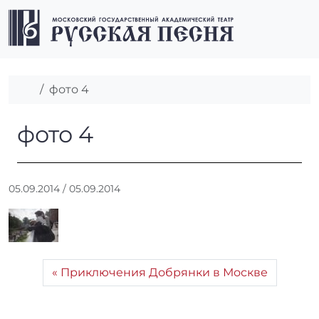
Перейти к содержимому
Перейти к футеру
Men
Главная
фото 4
фото 4
фото 4
А
05.09.2014
/
05.09.2014
в
т
о
р
:
Приключения Добрянки в Москве
r
r
_