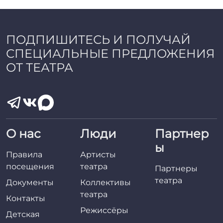
a
d
m
i
ПОДПИШИТЕСЬ И ПОЛУЧАЙ
n
СПЕЦИАЛЬНЫЕ ПРЕДЛОЖЕНИЯ
ОТ ТЕАТРА
О нас
Люди
Партнер
ы
Правила
Артисты
посещения
театра
Партнеры
театра
Документы
Коллективы
театра
Контакты
Режиссёры
Детская