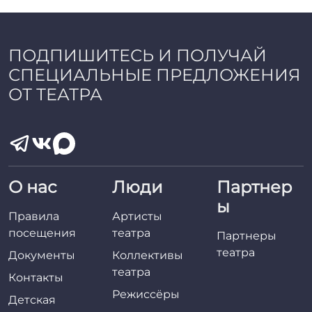
a
d
m
i
ПОДПИШИТЕСЬ И ПОЛУЧАЙ
n
СПЕЦИАЛЬНЫЕ ПРЕДЛОЖЕНИЯ
ОТ ТЕАТРА
О нас
Люди
Партнер
ы
Правила
Артисты
посещения
театра
Партнеры
театра
Документы
Коллективы
театра
Контакты
Режиссёры
Детская