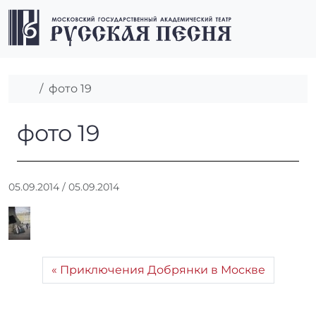
Перейти к содержимому
Перейти к футеру
Men
Главная
фото 19
фото 19
фото 19
А
05.09.2014
/
05.09.2014
в
т
о
р
:
Приключения Добрянки в Москве
r
r
_