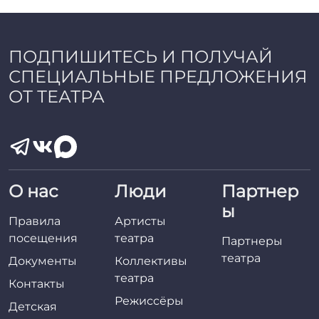
a
d
m
i
ПОДПИШИТЕСЬ И ПОЛУЧАЙ
n
СПЕЦИАЛЬНЫЕ ПРЕДЛОЖЕНИЯ
ОТ ТЕАТРА
О нас
Люди
Партнер
ы
Правила
Артисты
посещения
театра
Партнеры
театра
Документы
Коллективы
театра
Контакты
Режиссёры
Детская