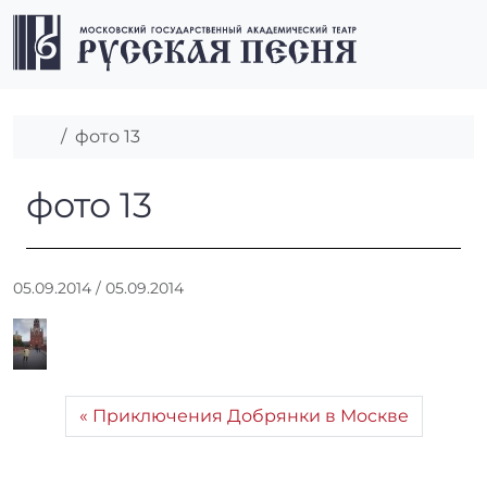
Перейти к содержимому
Перейти к футеру
Men
Главная
фото 13
фото 13
фото 13
А
05.09.2014
/
05.09.2014
в
т
о
р
:
Приключения Добрянки в Москве
r
r
_