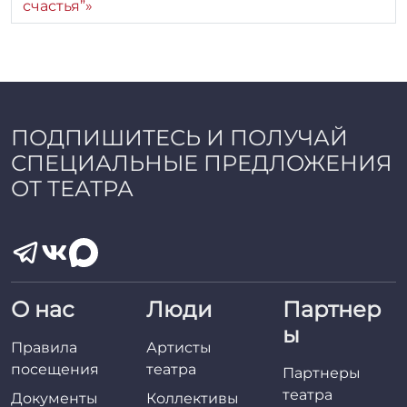
a
счастья”»
d
m
i
n
ПОДПИШИТЕСЬ И ПОЛУЧАЙ
СПЕЦИАЛЬНЫЕ ПРЕДЛОЖЕНИЯ
ОТ ТЕАТРА
О нас
Люди
Партнер
ы
Правила
Артисты
посещения
театра
Партнеры
театра
Документы
Коллективы