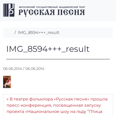
Перейти к содержимому
Перейти к футеру
Men
Главная
IMG_8594+++_result
IMG_8594+++_result
IMG_8594+++_result
А
06.06.2014
/
06.06.2014
в
т
о
р
:
В театре фольклора «Русская песня» прошла
r
пресс-конференция, посвященная запуску
r
проекта «Национальное шоу на льду “Птица
_