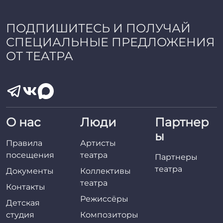
a
d
m
ПОДПИШИТЕСЬ И ПОЛУЧАЙ
i
СПЕЦИАЛЬНЫЕ ПРЕДЛОЖЕНИЯ
n
ОТ ТЕАТРА
О нас
Люди
Партнер
ы
Правила
Артисты
посещения
театра
Партнеры
театра
Документы
Коллективы
театра
Контакты
Режиссёры
Детская
студия
Композиторы