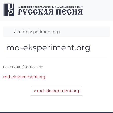
Перейти к содержимому
Перейти к футеру
Men
Главная
md-eksperiment.org
md-eksperiment.org
md-eksperiment.org
А
08.08.2018
/
08.08.2018
в
md-eksperiment.org
т
о
р
md-eksperiment.org
:
r
r
_