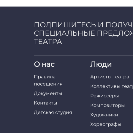
a
d
m
i
ПОДПИШИТЕСЬ И ПОЛУ
n
СПЕЦИАЛЬНЫЕ ПРЕДЛО
ТЕАТРА
О нас
Люди
Правила
Артисты театра
посещения
Коллективы теат
Документы
Режиссёры
Контакты
Композиторы
Детская студия
Художники
Хореографы