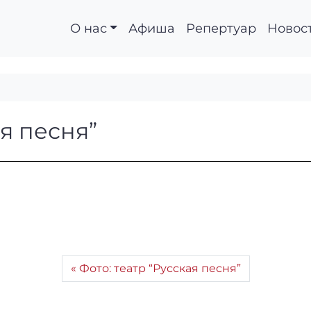
О нас
Афиша
Репертуар
Новос
сская песня”
ая песня”
Фото: театр “Русская песня”