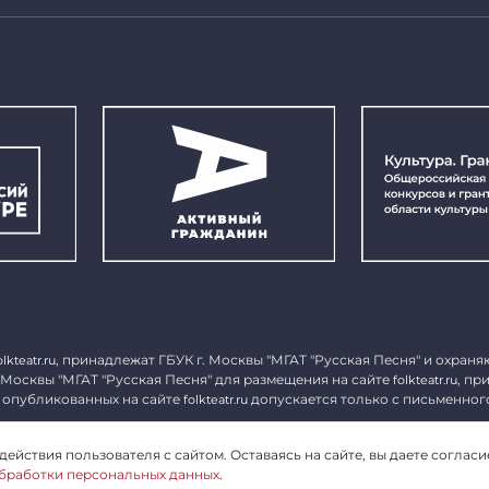
, принадлежат ГБУК г. Москвы "МГАТ "Русская Песня" и охраня
olkteatr.ru
 Москвы "МГАТ "Русская Песня" для размещения на сайте
, пр
folkteatr.ru
 опубликованных на сайте
допускается только с письменног
folkteatr.ru
1027739279182, ИНН 7714039052.
ействия пользователя с сайтом. Оставаясь на сайте, вы даете согласи
бработки персональных данных
.