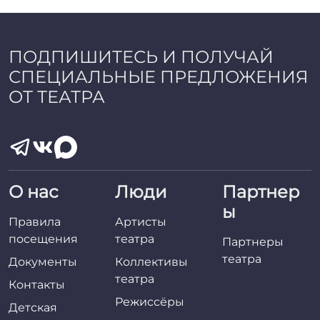
a
d
m
i
ПОДПИШИТЕСЬ И ПОЛУЧАЙ
n
СПЕЦИАЛЬНЫЕ ПРЕДЛОЖЕНИЯ
ОТ ТЕАТРА
О нас
Люди
Партнер
ы
Правила
Артисты
посещения
театра
Партнеры
театра
Документы
Коллективы
театра
Контакты
Режиссёры
Детская