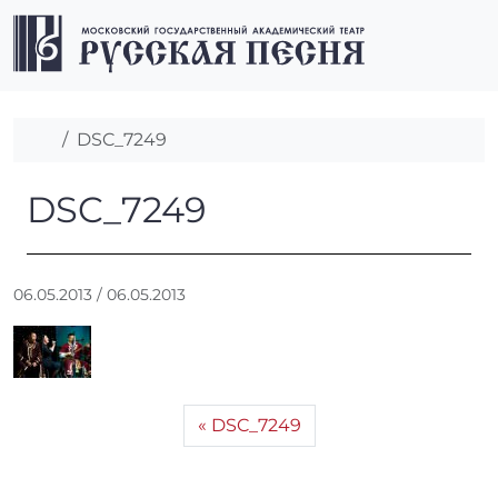
Перейти к содержимому
Перейти к футеру
Men
Главная
DSC_7249
DSC_7249
DSC_7249
А
06.05.2013
/
06.05.2013
в
т
о
р
:
DSC_7249
r
r
_