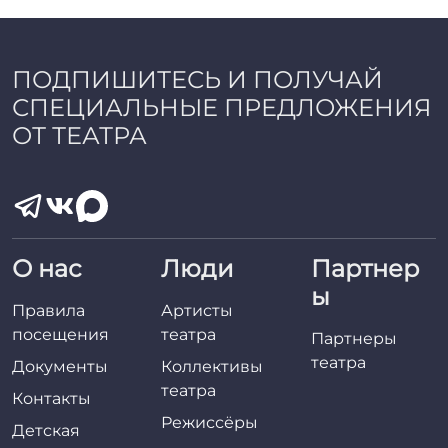
a
d
m
i
ПОДПИШИТЕСЬ И ПОЛУЧАЙ
n
СПЕЦИАЛЬНЫЕ ПРЕДЛОЖЕНИЯ
ОТ ТЕАТРА
О нас
Люди
Партнер
ы
Правила
Артисты
посещения
театра
Партнеры
театра
Документы
Коллективы
театра
Контакты
Режиссёры
Детская