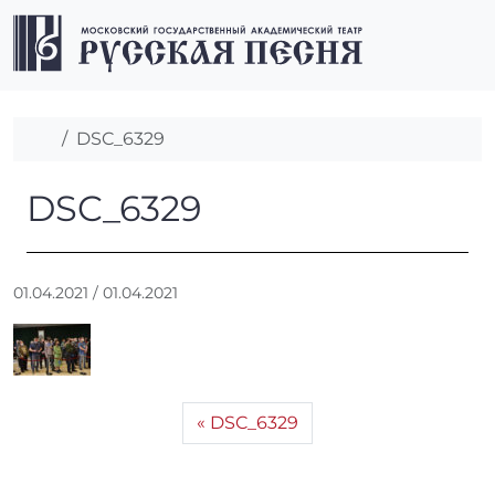
Перейти к содержимому
Перейти к футеру
Men
Главная
DSC_6329
DSC_6329
DSC_6329
А
01.04.2021
/
01.04.2021
в
т
о
р
:
DSC_6329
r
r
_