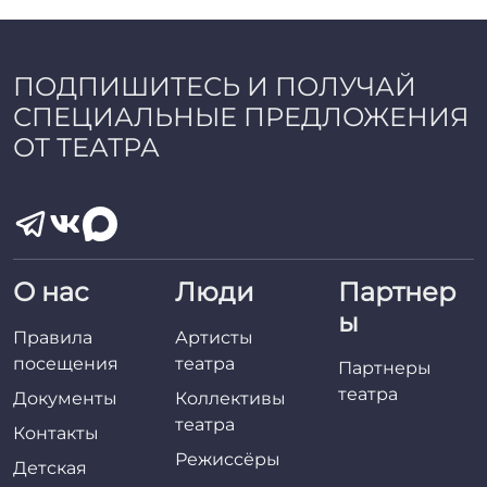
a
d
m
i
ПОДПИШИТЕСЬ И ПОЛУЧАЙ
n
СПЕЦИАЛЬНЫЕ ПРЕДЛОЖЕНИЯ
ОТ ТЕАТРА
О нас
Люди
Партнер
ы
Правила
Артисты
посещения
театра
Партнеры
театра
Документы
Коллективы
театра
Контакты
Режиссёры
Детская