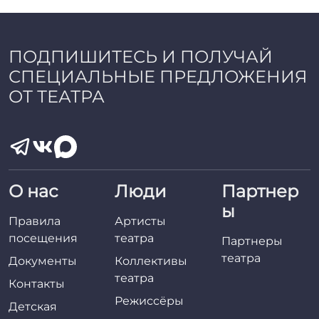
a
d
m
i
ПОДПИШИТЕСЬ И ПОЛУЧАЙ
n
СПЕЦИАЛЬНЫЕ ПРЕДЛОЖЕНИЯ
ОТ ТЕАТРА
О нас
Люди
Партнер
ы
Правила
Артисты
посещения
театра
Партнеры
театра
Документы
Коллективы
театра
Контакты
Режиссёры
Детская