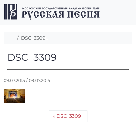
Перейти к содержимому
Перейти к футеру
Men
Главная
DSC_3309_
DSC_3309_
DSC_3309_
А
09.07.2015
/
09.07.2015
в
т
о
р
:
DSC_3309_
r
r
_