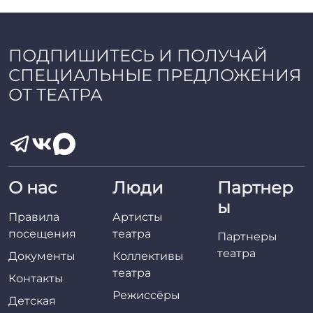
a
d
m
i
ПОДПИШИТЕСЬ И ПОЛУЧАЙ
n
СПЕЦИАЛЬНЫЕ ПРЕДЛОЖЕНИЯ
ОТ ТЕАТРА
О нас
Люди
Партнер
ы
Правила
Артисты
посещения
театра
Партнеры
театра
Документы
Коллективы
театра
Контакты
Режиссёры
Детская